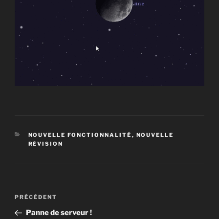
CATÉGORIES
NOUVELLE FONCTIONNALITÉ
,
NOUVELLE
RÉVISION
Navigation
Article
PRÉCÉDENT
de
précédent
Panne de serveur !
l’article