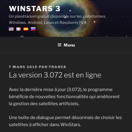
Aller
WINSTARS 3
au
Un planétarium gratuit disponible sur les plateformes
contenu
Windows, Android, Linux et Raspberry Pi 4
principal
Menu
PUBLIÉ
7 MARS 2019
PAR
FRANCK
LE
La version 3.072 est en ligne
Avec la dernière mise à jour (3.072), le programme
bénéficie de nouvelles fonctionnalités qui améliorent
la gestion des satellites artificiels.
Une boîte de dialogue permet désormais de choisir les
satellites à afficher dans WinStars.