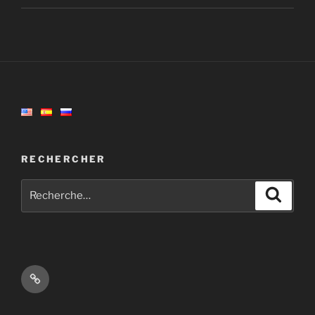
RECHERCHER
Recherche
Recher
pour
:
Mastodon