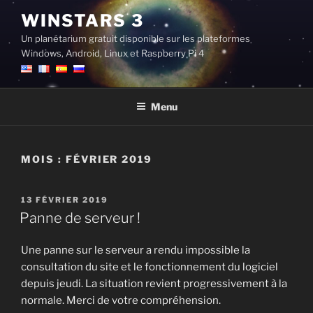
Aller
WINSTARS 3
au
Un planétarium gratuit disponible sur les plateformes
contenu
Windows, Android, Linux et Raspberry Pi 4
principal
Menu
MOIS :
FÉVRIER 2019
PUBLIÉ
13 FÉVRIER 2019
LE
Panne de serveur !
Une panne sur le serveur a rendu impossible la
consultation du site et le fonctionnement du logiciel
depuis jeudi. La situation revient progressivement à la
normale. Merci de votre compréhension.