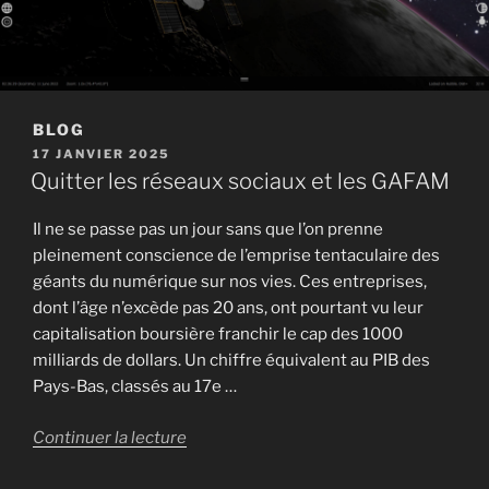
BLOG
PUBLIÉ
17 JANVIER 2025
LE
Quitter les réseaux sociaux et les GAFAM
Il ne se passe pas un jour sans que l’on prenne
pleinement conscience de l’emprise tentaculaire des
géants du numérique sur nos vies. Ces entreprises,
dont l’âge n’excède pas 20 ans, ont pourtant vu leur
capitalisation boursière franchir le cap des 1000
milliards de dollars. Un chiffre équivalent au PIB des
Pays-Bas, classés au 17e …
de
Continuer la lecture
« Quitter
les