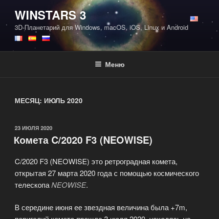
Перейти
WINSTARS 3
к
3D-Планетарий для Windows, macOS, iOS, Linux и Android
содержимому
Меню
МЕСЯЦ:
ИЮЛЬ 2020
ОПУБЛИКОВАНО
23 ИЮЛЯ 2020
Комета C/2020 F3 (NEOWISE)
C/2020 F3 (NEOWISE) это ретроградная комета,
открытая 27 марта 2020 года с помощью космического
телескопа
NEOWISE
.
В середине июня ее звездная величина была +7m,
перигелий комета прошла 3 июля 2020, находясь на