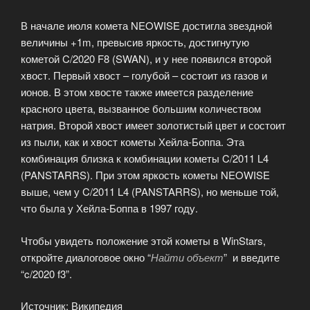
В начале июля комета NEOWISE достигла звездной
величины +1m, превысив яркость, достигнутую
кометой C/2020 F8 (SWAN), и у нее появился второй
хвост. Первый хвост – голубой – состоит из газов и
ионов. В этом хвосте также имеется разделение
красного цвета, вызванное большим количеством
натрия. Второй хвост имеет золотистый цвет и состоит
из пыли, как и хвост кометы Хейла-Боппа. Эта
комбинация близка к комбинации кометы C/2011 L4
(PANSTARRS). При этом яркость кометы NEOWISE
выше, чем у C/2011 L4 (PANSTARRS), но меньше той,
что была у Хейла-Боппа в 1997 году.
Чтобы увидеть положение этой кометы в WinStars,
откройте диалоговое окно “
Найти объект
” и введите
“c/2020 f3”.
Источник: Википедия