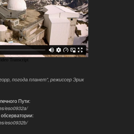
орр, погода планет”, режиссер Эрик
ечного Пути:
ges/eso0932a/
 обсерватории:
ges/eso0932b/