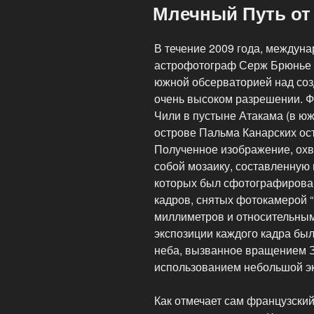
Млечный Путь от
В течение 2009 года, междуна
астрофотограф Серж Брюнье 
южной обсерваторией над со
очень высоком разрешении. 
Чили в пустыне Атакама (в ю
острове Пальма Канарских ос
Полученное изображение, охв
собой мозаику, составленную 
которых был сфотографирован
кадров, снятых фотокамерой “
миллиметров и относительным 
экспозиции каждого кадра бы
неба, вызванное вращением 
использованием небольшой э
Как отмечает сам французский