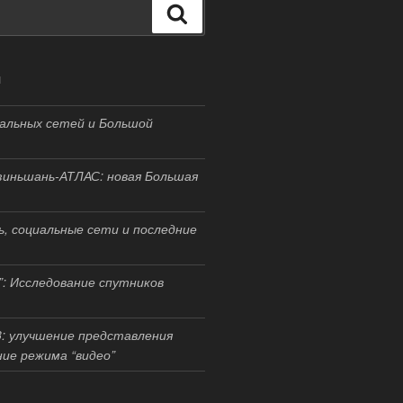
Поиск
И
альных сетей и Большой
иньшань-АТЛАС: новая Большая
, социальные сети и последние
”: Исследование спутников
3: улучшение представления
ние режима “видео”