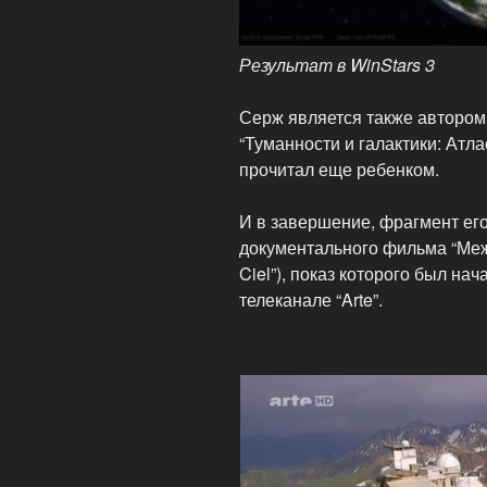
Результат в WinStars 3
Серж является также автором 
“Туманности и галактики: Атла
прочитал еще ребенком.
И в завершение, фрагмент ег
документального фильма “Межд
Ciel”), показ которого был на
телеканале “Arte”.