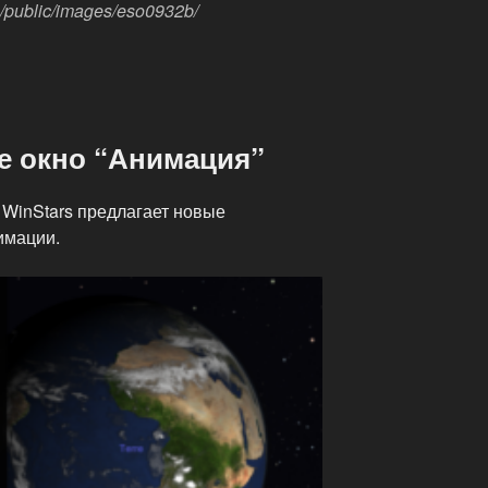
g/public/images/eso0932b/
е окно “Анимация”
 WinStars предлагает новые
имации.