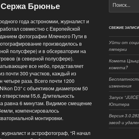
Искать:
 Сержа Брюнье
родного года астрономии, журналист и
работал совместно с Европейской
СВЕЖИЕ ЗАПИС
зданием фотографии Млечного Пути в
Уйти от соци
Фотографирование производилось в
пятерки
жной полусфере) и в обсерватории на
тровов (в северной полусфере).
Комета Цзыцз
атывающее все небо, представляет
комета?
из почти 300 участков, каждый из
Бесплатность
 четыре раза. Всего почти 1200
изменения
Nikon D3” с объективом диаметром 50
отверстием f/5,6. Длительность
Запуск “JUICE
ла равна 6 минутам. Видимое смещение
Юпитера
Земли, компенсировалось
Версия 3.0.28
кваториальной монтировки.
звезд и удале
 журналист и астрофотограф, “Я начал