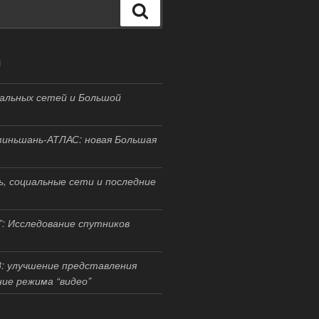
Поиск
И
альных сетей и Большой
иньшань-АТЛАС: новая Большая
, социальные сети и последние
”: Исследование спутников
3: улучшение представления
ние режима “видео”