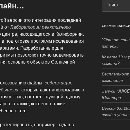
Искать:
нлайн…
той версии это интеграция последней
38 от
Лаборатории реактивного
СВЕЖИЕ ЗАПИС
о центра, находящегося в Калифорнии,
Уйти от соци
я в подготовке программ исследования
пятерки
аратами. Разработанные для
оритмы позволяют точно моделировать
Комета Цзыцз
ения основных объектов Солнечной
комета?
Бесплатность
изменения
спользованию файлы,
содержащие
ебышева
, которые дают информацию о
Запуск “JUICE
с точностью, соответствующей одному
Юпитера
рса, а также, косвенно, такие
Версия 3.0.28
ебесных тел.
звезд и удале
ротестировать, например, задав в