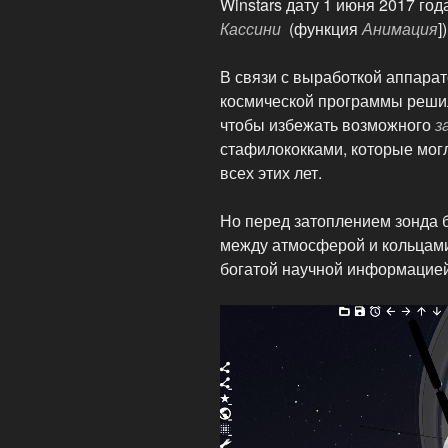
Winstars дату 1 июня 2017 го
Кассини
(функция
Анимация
]
В связи с выработкой аппара
космической программы решил
чтобы избежать возможного
з
стафилококками, которые могл
всех этих лет.
Но перед затоплением зонда 
между атмосферой и кольцами
богатой научной информацией
Видеоплеер