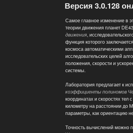
Версия 3.0.128 о
Самое главное изменение в э
теории движения планет DE4
движения
, исследовательског
функция которого заключаетс
космоса автоматическими апп
исследовательских целей алг
положения, скорости и ускор
системы.
Лаборатория предлагает к и
коэффициенты полиномов Ч
координатах и скоростях тел 
километру на расстоянии до Ма
параметры, как ориентацию н
Точность вычислений можно п