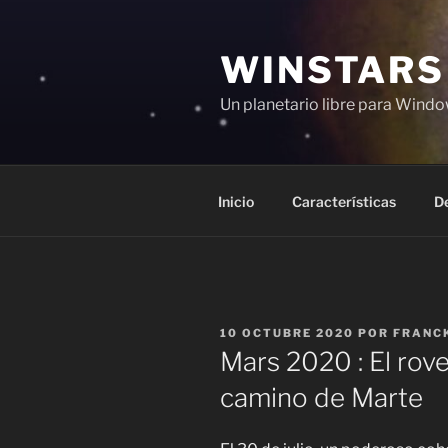
Saltar
al
WINSTARS
contenido
Un planetario libre para Windo
Inicio
Características
D
PUBLICADO
10 OCTUBRE 2020
POR
FRANC
EL
Mars 2020 : El rov
camino de Marte