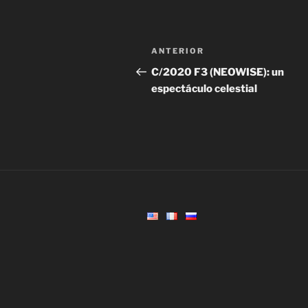
Navegación
Entrada
ANTERIOR
de
anterior:
C/2020 F3 (NEOWISE): un
espectáculo celestial
entradas