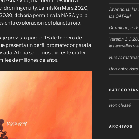
ete AtlasV dejó la Tierra llevando a
el dron Ingenuity. La misión Mars 2020,
Abandonar las 
2030, debería permitir a la NASA y a la
los GAFAM
 en la exploración del planeta rojo.
Gratuidad, rede
je previsto para el 18 de febrero de
Versión 3.0.283
ue presenta un perfil prometedor para la
las estrellas y
asada. Ahora sabemos que este cráter
Nuevo rastread
miles de millones de años.
Una entrevista
CATEGORÍAS
Non classé
ARCHIVOS