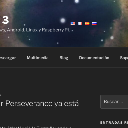
 3
ws, Android, Linux y Raspberry Pi.
escargar
Multimedia
Blog
Documentación
Sop
K
Buscar
er Perseverance ya está
por:
ENTRADAS R