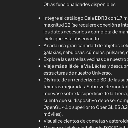
Otras funcionalidades disponibles:
Integre el catálogo Gaia EDR3 con 1.7 mil
magnitud 22 (se requiere conexión a inte
los datos necesarios y completa de man
cielo que está observando.
Añada una gran cantidad de objetos ce
galaxias, nebulosas, cúmulos, púlsares, 
Explore las estrellas vecinas de nuestro 
Viaje más allá de la Vía Láctea y descubr
estructuras de nuestro Universo.
Disfrute de un renderizado 3D de las sup
texturas mejoradas. Sobrevuele montañas
muévase sobre la superficie de la Tierra,
cuenta que su dispositivo debe ser comp
OpenGL 4.1 o superior (o OpenGL ES 3.2 
móviles).
Visualice cientos de cometas y asteroid
Muestre el cielo digitalizado DSS (Digiti