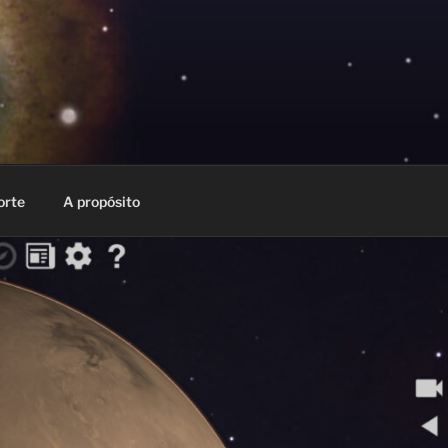
orte
A propósito