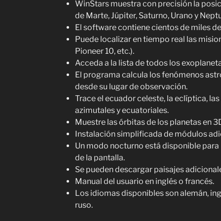
WinStars muestra con precisión la posici
de Marte, Júpiter, Saturno, Urano y Nept
El software contiene cientos de miles d
Puede localizar en tiempo real las misio
Pioneer 10, etc.).
Acceda a la lista de todos los exoplanet
El programa calcula los fenómenos ast
desde su lugar de observación.
Trace el ecuador celeste, la eclíptica, la
azimutales y ecuatoriales.
Muestre las órbitas de los planetas en 3
Instalación simplificada de módulos adi
Un modo nocturno está disponible para n
de la pantalla.
Se pueden descargar paisajes adicionale
Manual del usuario en inglés o francés.
Los idiomas disponibles son alemán, ingl
ruso.