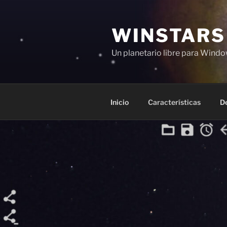
Saltar
al
WINSTARS
contenido
Un planetario libre para Windo
Inicio
Características
D