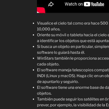
Visualice el cielo tal como era hace 50
10,000 años.
Oriente su móvil o tableta hacia el cielo
a identificar los objetos que está apunt
Si busca un objeto en particular, simple
software lo guiará hasta él.
WinStars también le proporciona acces
cada objeto.
El software maneja telescopios compa
INDI (Linux y macOS). Haga clic en un o
de apuntarlo y seguirlo.
El software tiene una enorme base de da
objetos.
También puede seguir los satélites en órb
prever, por ejemplo, la visibilidad de la 