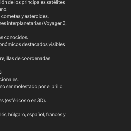
ón de los principales satélites
uno.
e cometas y asteroides.
nes interplanetarias (Voyager 2,
as conocidos.
ronómicos destacados visibles
s rejillas de coordenadas
D.
cionales.
o ser molestado por el brillo
s (esféricos o en 3D).
és, búlgaro, español, francés y