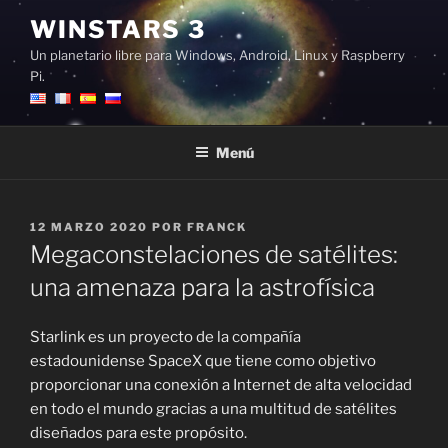
Saltar
WINSTARS 3
al
Un planetario libre para Windows, Android, Linux y Raspberry
contenido
Pi.
Menú
PUBLICADO
12 MARZO 2020
POR
FRANCK
EL
Megaconstelaciones de satélites:
una amenaza para la astrofísica
Starlink es un proyecto de la compañía
estadounidense SpaceX que tiene como objetivo
proporcionar una conexión a Internet de alta velocidad
en todo el mundo gracias a una multitud de satélites
diseñados para este propósito.