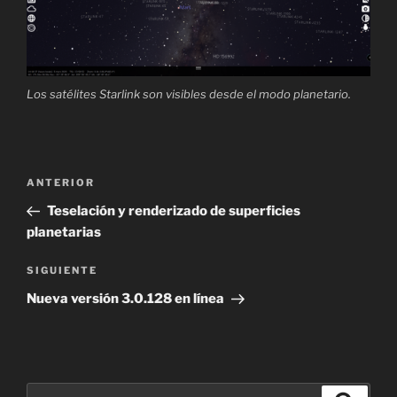
Los satélites Starlink son visibles desde el modo planetario.
Navegación
Entrada
ANTERIOR
de
anterior:
Teselación y renderizado de superficies
entradas
planetarias
Siguiente
SIGUIENTE
entrada
Nueva versión 3.0.128 en línea
Buscar