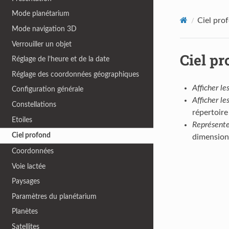
Mode planétarium
Ciel pro
Mode navigation 3D
Verrouiller un objet
Ciel pr
Réglage de l’heure et de la date
Réglage des coordonnées géographiques
Afficher le
Configuration générale
Afficher le
Constellations
répertoire
Etoiles
Représente
Ciel profond
dimensions
Coordonnées
Voie lactée
Paysages
Paramètres du planétarium
Planètes
Satellites