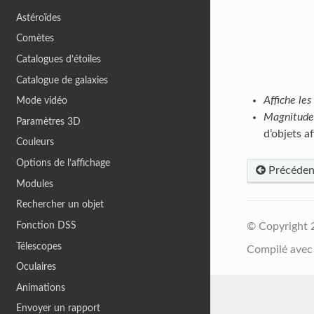
Astéroïdes
Comètes
Catalogues d’étoiles
Catalogue de galaxies
Affiche le
Mode vidéo
Magnitude 
Paramètres 3D
d’objets af
Couleurs
Options de l’affichage
Précéden
Modules
Rechercher un objet
Fonction DSS
© Copyright 
Télescopes
Compilé ave
Oculaires
Animations
Envoyer un rapport