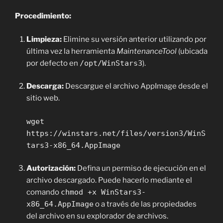
Procedimiento:
Limpieza:
Elimine su versión anterior utilizando por
última vez la herramienta
MaintenanceTool
(ubicada
por defecto en
/opt/WinStars3
).
Descarga:
Descargue el archivo AppImage desde el
sitio web.
wget
https://winstars.net/files/version3/WinS
tars3-x86_64.AppImage
Autorización:
Defina un permiso de ejecución en el
archivo descargado. Puede hacerlo mediante el
comando
chmod +x WinStars3-
x86_64.AppImage
o a través de las propiedades
del archivo en su explorador de archivos.