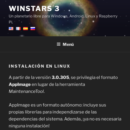
Saltar
WINSTARS 3
al
Un planetario libre para Windows, Android, Linux y Raspberry
contenido
Pi.
Menú
INSTALACIÓN EN LINUX
A partir de la versión
3.0.305
, se privilegia el formato
AppImage
en lugar de la herramienta
MaintenanceTool
.
AppImage es un formato autónomo: incluye sus
propias librerías para independizarse de las
dependencias del sistema. Además, ¡ya no es necesaria
ninguna instalación!